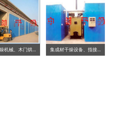
燥机械、木门烘...
集成材干燥设备、指接...